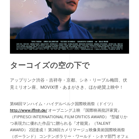
ターコイズの空の下で
アップリンク渋谷・吉祥寺・京都、シネ・リーブル梅田、伏
見ミリオン座、MOVIX堺・あまがさき、ほか絶賛上映中！
第68回マンハイム・ハイデルベルク国際映画祭（ドイツ）
http://www.iffmh.de/
オープニング上映 『国際映画批評家賞』
（FIPRESCI INTERNATIONAL FILM CRITICS AWARD） “型破りか
つ表現力に優れた作品”に贈られる『才能賞』（TALENT
AWARD） 2冠達成！ 第28回カメリマージュ映像美術国際映画祭
（ポーランド） コンテンポラリー・ワールド・シネマ部門 オフェ